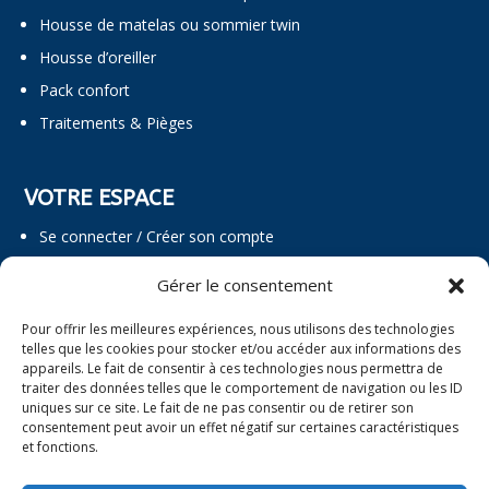
Housse de matelas ou sommier twin
Housse d’oreiller
Pack confort
Traitements & Pièges
VOTRE ESPACE
Se connecter / Créer son compte
Espace professionnel
Gérer le consentement
Pour offrir les meilleures expériences, nous utilisons des technologies
telles que les cookies pour stocker et/ou accéder aux informations des
CONTACT
appareils. Le fait de consentir à ces technologies nous permettra de
traiter des données telles que le comportement de navigation ou les ID

06 01 85 61 21
uniques sur ce site. Le fait de ne pas consentir ou de retirer son
consentement peut avoir un effet négatif sur certaines caractéristiques

contact@sanisom.fr
et fonctions.

16 rue d’Aubigny,
49400 Distré, France