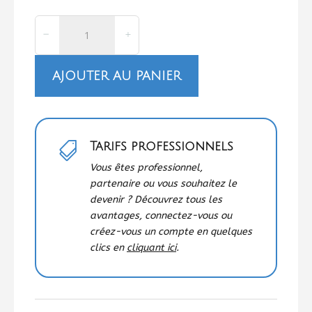
quantité
−
+
de
Housse
d'oreiller
AJOUTER AU PANIER
rectangulaire
-
40x60cm
Tarifs professionnels

Vous êtes professionnel,
partenaire ou vous souhaitez le
devenir ? Découvrez tous les
avantages, connectez-vous ou
créez-vous un compte en quelques
clics en
cliquant ici
.